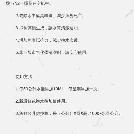
鹽→N2→揮發在空氣中。
	2.去除水中穢臭味道、減少魚隻死亡。
	3.抑制藻類生成，讓水質清澈透明。
	4.增加魚隻抵抗力，減少換水次數。
	5.非一般市售化學清澈劑，請安心使用。
	使用方法:
	1.每50公升水量添加10ML，每星期添加一次。
	2.新設缸或換水後加倍使用。
	3.魚缸公升數換算：長（公分）X寬X高÷1000=水量公升。