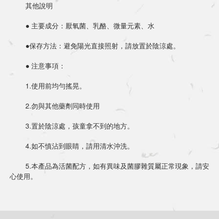
	其他說明
	● 主要成分：厭氧菌、乳酪、微量元素、水
	●保存方法：避免陽光直接照射，請放置於陰涼處。
	● 注意事項：
	1.使用前均勻搖晃。
	2.勿與其他藥劑同時使用
	3.置於陰涼處，孩童拿不到的地方。
	4.如不慎沾到眼睛，請用清水沖洗。
	5.本產品為活菌配方，如有異味及菌膠雜質屬正常現象，請安
心使用。