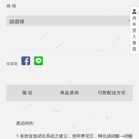
規 格
尚
未
登
入
會
員
分享到
描 述
商品資訊
付款配送方式
	產品特性:
	1.有效促進硝化系統之建立，使阿摩尼亞，轉化成硝酸→硝酸