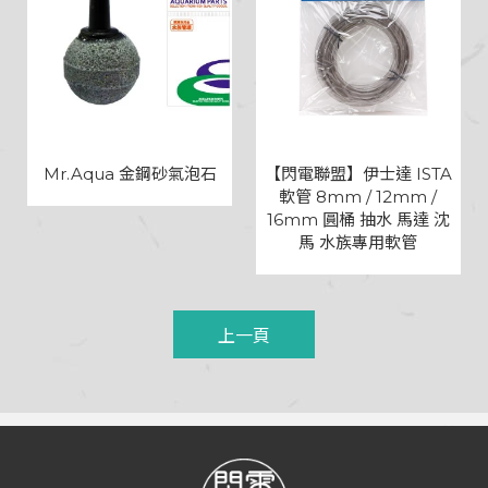
Mr.Aqua 金鋼砂氣泡石
【閃電聯盟】伊士達 ISTA
軟管 8mm / 12mm /
16mm 圓桶 抽水 馬達 沈
馬 水族專用軟管
上一頁