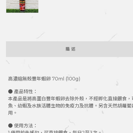
描 述
高濃縮無殼豐年蝦卵 70ml (100g)
● 產品特性：
本產品是將高蛋白豐年蝦卵去除外殼，不經孵化直接餵食，
魚、幼蝦及水族活體生物的免疫力及抗體。另含天然胡蘿蔔
用。
● 使用方法：
1.使用前先搖勻，可直接餵食，每日2至3次。