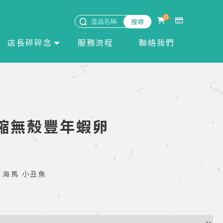
0
店長碎碎念
服務流程
聯絡我們
高濃縮無殼豐年蝦卵
 海馬 小丑魚