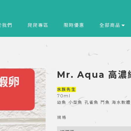
於我們
爬爬專區
限時優惠
全部商品
Mr. Aqua 
水族先生
70ml
幼魚 小型魚 孔雀魚 鬥魚 海水軟體
規 格