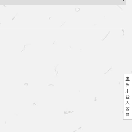
尚
未
登
入
會
員