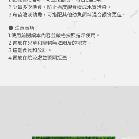
2.少量多次餵食，防止過度餵食造成水質污染。
3.育苗池或幼魚，可搭配其他幼魚餌料混合餵食更佳。
● 注意事項：
1.使用前閱讀本內容並嚴格按照指示使用。
2.置放在兒童和寵物無法觸及的地方。
3.遠離食物和飲料。
4.置放在陰涼處並緊關瓶蓋。