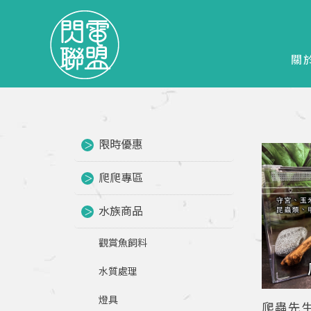
關
限時優惠
爬爬專區
水族商品
觀賞魚飼料
水質處理
燈具
爬蟲先