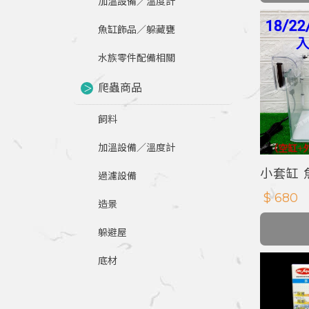
加溫設備／溫度計
魚缸飾品／躲藏甕
水族零件配備相關
爬蟲商品
飼料
加溫設備／溫度計
小套缸 
過濾設備
$ 680
造景
躲避屋
底材