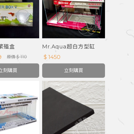
雀繁殖盒
Mr.Aqua超白方型缸
9
$ 1450
原價 $ 110
立刻購買
立刻購買