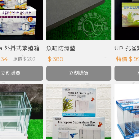
qua 外掛式繁殖箱
魚缸防滑墊
UP 孔
234
$ 380
特價 $ 9
原價 $ 260
立刻購買
立刻購買