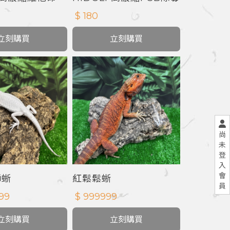
長元素
硝化菌
$ 180
立刻購買
立刻購買
尚
未
登
入
會
獅蜥
紅鬆鬆蜥
員
99
$ 999999
立刻購買
立刻購買