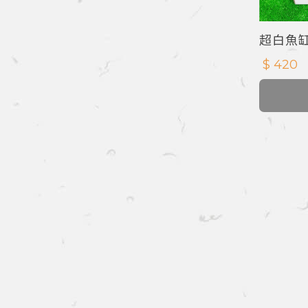
超白魚缸
$ 420