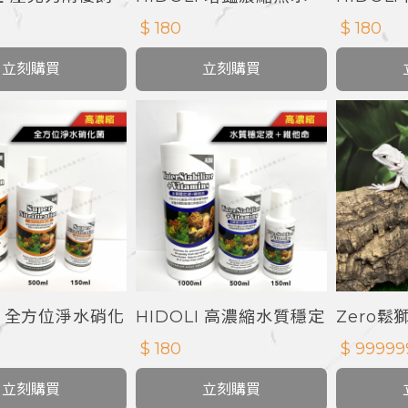
蟲箱
+免疫成
$ 180
$ 180
立刻購買
立刻購買
LI 全方位淨水硝化
HIDOLI 高濃縮水質穩定
Zero鬆
液
$ 180
$ 99999
立刻購買
立刻購買