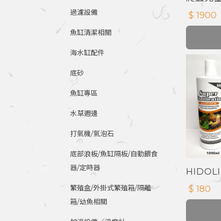
養箱 爬
過濾設備
$ 1900
魚缸清潔相關
海水缸配件
底砂
魚缸專區
水草週邊
打氣機/氣泡石
底部浪板/魚缸隔板/自動餵食
器/定時器
HIDO
菌
$ 180
繁殖盒/外掛式繁殖箱/隔離
箱/幼魚相關