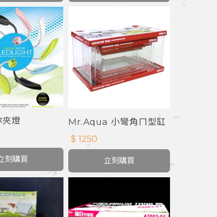
你夾燈
Mr.Aqua 小彎角ㄇ型缸
$ 1250
立刻購買
立刻購買