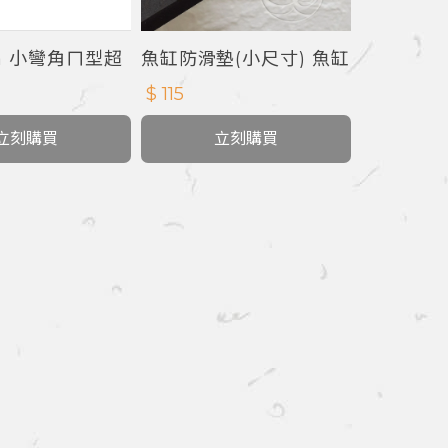
ua 小彎角ㄇ型超
魚缸防滑墊(小尺寸) 魚缸
軟墊 5mm
$ 115
立刻購買
立刻購買