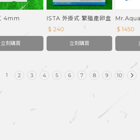
 4mm
ISTA 外掛式 繁殖產卵盒
Mr.Aq
白缸
$ 240
$ 1450
立刻購買
立刻購買
1
2
3
4
5
6
7
8
9
10