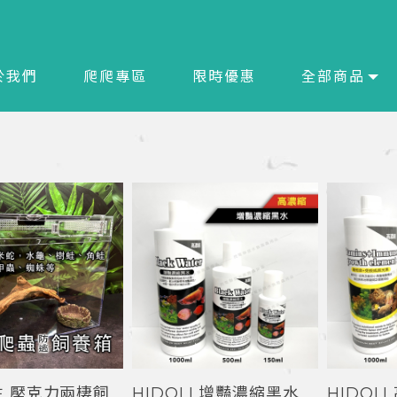
於我們
爬爬專區
限時優惠
全部商品
生 壓克力兩棲飼
HIDOLI 增豔濃縮黑水
HIDOL